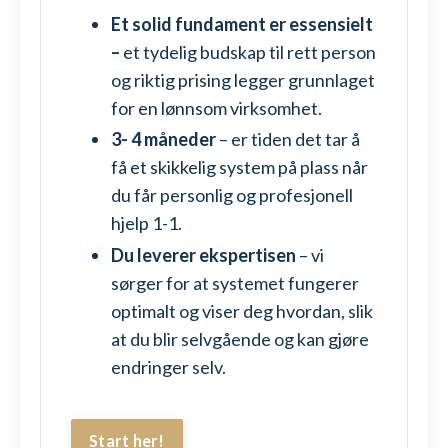
Et solid fundament er essensielt
–
et tydelig budskap til rett person
og riktig prising legger grunnlaget
for en lønnsom virksomhet.
3- 4 måneder
– er tiden det tar å
få et skikkelig system på plass når
du får personlig og profesjonell
hjelp 1-1.
Du leverer ekspertisen
– vi
sørger for at systemet fungerer
optimalt og viser deg hvordan, slik
at du blir selvgående og kan gjøre
endringer selv.
Start her!